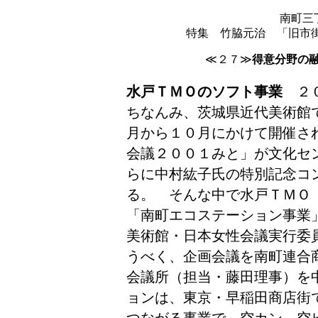
南町三
特集 竹脇元治 「旧市街
≪２７≫
得意分野の
水戸ＴＭＯのソフト事業
２０
ちなんみ、茨城県近代美術館
月から１０月にかけて開催さ
会議２００１みと」が文化セ
らに中村紘子氏の特別記念コ
る。 そんな中で水戸ＴＭＯ
「南町エコステーション事業
美術館・日本女性会議実行委
うべく、企画会議を南町連合
会議所（担当・藤田理事）を
ョンは、東京・早稲田商店街