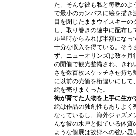
た。そんな彼も私と毎晩のよ
で最小のカンバスに絵を描き
目を閉じたままウイスキーの
し、取り巻きの連中に配布し
ル当時からみれば半額になっ
十分な収入を得ている。そう
ず、ニューオリンズは数ヶ月
の開催で観光整備され、きれ
さを数百枚スケッチさせ持ち
に以前の売価を桁違いにして
絵を売りまくった。
街が育てた人物を上手に生か
絵は作品の独創性もありよく
なっているし、海外ジャズメ
んな彼の水戸と似ている体質
ような個展は故郷への強い思