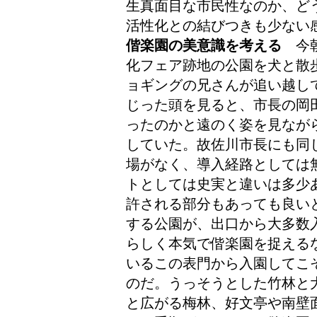
生真面目な市民性なのか、ど
活性化との結びつきも少ない
偕楽園の美意識を考える
今朝
化フェア跡地の公園を犬と散
ョギングの兄さんが追い越し
じった頭を見ると、市長の岡
ったのかと遠のく姿を見なが
していた。故佐川市長にも同
場がなく、導入経路としては
トとしては史実と違いは多少
許される部分もあっても良い
する公園が、出口から大多数
らしく本気で偕楽園を捉える
いるこの表門から入園してこ
のだ。うっそうとした竹林と
と広がる梅林、好文亭や南壁