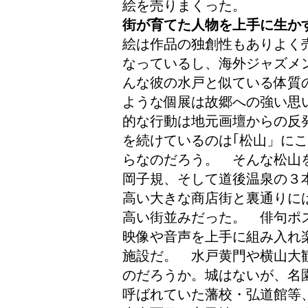
絵を売りまくった。
街が育てた人物を上手に生か
絵は作品の独創性もありよく
なっているし、海外ジャズメ
んな彼の水戸と似ている体質
ような個展は故郷への強い思
的な行動は地元画壇からの反
を続けているのは｢松山」に
らなのだろう。 そんな松山
岡子規、そして道後温泉の３
高い大きな商店街と裏通りに
高い街並みだった。 俳句ポ
映像や音声を上手に組み入れ
施設だ。 水戸黄門や横山大
のだろうか。城はないが、名
呼ばれていた藩校・弘道館等