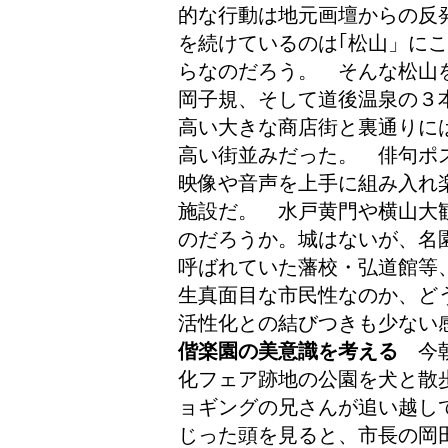
的な行動は地元画壇からの反
を続けているのは｢松山」に
らなのだろう。 そんな松山
岡子規、そして道後温泉の３
高い大きな商店街と裏通りに
高い街並みだった。 俳句ポ
映像や音声を上手に組み入れ
施設だ。 水戸黄門や横山大
のだろうか。城はないが、名
呼ばれていた藩校・弘道館等
生真面目な市民性なのか、ど
活性化との結びつきも少ない
偕楽園の美意識を考える
今朝
化フェア跡地の公園を犬と散
ョギングの兄さんが追い越し
じった頭を見ると、市長の岡