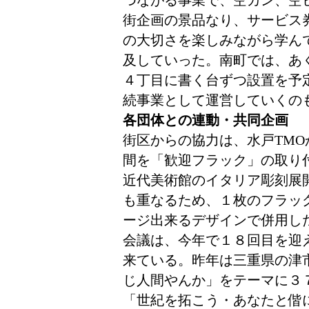
つながる事業で、空カン、空
街企画の景品なり、サービス
の大切さを楽しみながら学ん
及していった。南町では、あ
４丁目に書く台ずつ設置を予
続事業として運営していくの
各団体との連動・共同企画
「
街区からの協力は、水戸TM
間を「歓迎フラック」の取り
近代美術館のイタリア彫刻展
も重なるため、１枚のフラッ
ージ出来るデザインで併用し
会議は、今年で１８回目を迎
来ている。昨年は三重県の津
じ人間やんか」をテーマに３
「世紀を拓こう・あなたと偕