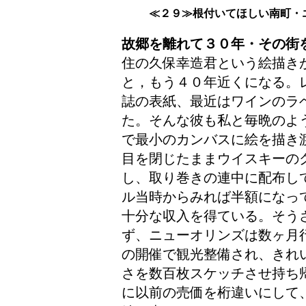
≪２９≫根付いてほしい南町・
故郷を離れて３０年・その街
住の久保幸造君という絵描き
と，もう４０年近くになる。
誌の表紙、最近はワインのラ
た。そんな彼も私と毎晩のよ
で最小のカンバスに絵を描き
目を閉じたままウイスキーの
し、取り巻きの連中に配布し
ル当時からみれば半額になっ
十分な収入を得ている。そう
ず、ニューオリンズは数ヶ月
の開催で観光整備され、きれ
さを数百枚スケッチさせ持ち
に以前の売価を桁違いにして