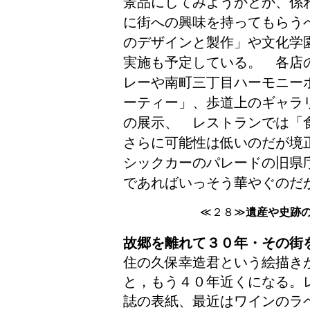
景品にしてみようかとか、係
に街への興味を持ってもらう
のデザインと製作」や文化学
実施も予定している。 各店
レーや南町三丁目ハーモニー
ーティー」、歩道上のギャラ
の展示、 レストランでは「
さらに可能性は低いのだが境
シックカーのパレードの旧県
であればいっそう華やぐの
≪２８≫
遺産や史跡
故郷を離れて３０年・その街
住の久保幸造君という絵描き
と，もう４０年近くになる。
誌の表紙、最近はワインのラ