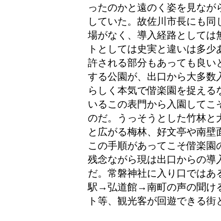
ったのかと遠のく姿を見なが
していた。故佐川市長にも同
場がなく、導入経路としては
トとしては史実と違いは多少
許される部分もあっても良い
する公園が、出口から大多数
らしく本気で偕楽園を捉える
いるこの表門から入園してこ
のだ。うっそうとした竹林と
と広がる梅林、好文亭や南壁
この手順があってこそ偕楽園
残念ながら現は出口からの導
だ。常磐神社に入り口ではあ
駅→弘道館→南町の声の聞け
ト等、観光客が回遊できる街